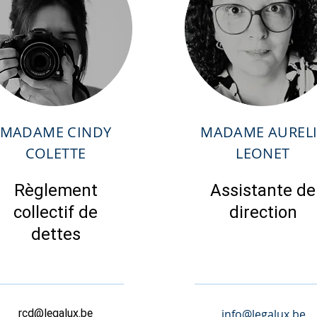
MADAME CINDY
MADAME AURELI
COLETTE
LEONET
Règlement
Assistante de
collectif de
direction
dettes
rcd@legalux.be
info@legalux.be