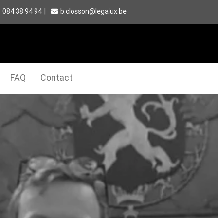
084 38 94 94
|
b.closson@legalux.be
FAQ
Contact