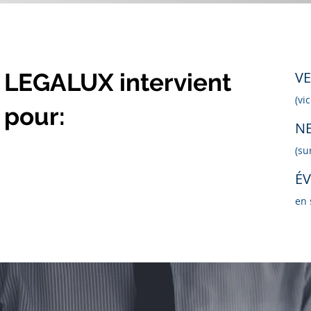
LEGALUX intervient
VE
(vi
pour:
NE
(su
ÉV
en 
•ÉVITER LA 