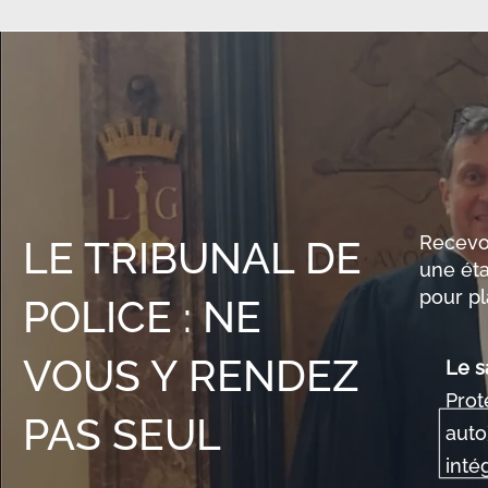
Recevoi
LE TRIBUNAL DE
une éta
pour pl
POLICE : NE
VOUS Y RENDEZ
Le s
Prot
PAS SEUL
auto
inté