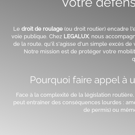
Votre défen
Le
droit de roulage
(ou droit routier) encadre l
voie publique. Chez
LEGALUX
, nous accompagno
de la route, qu'il s'agisse d'un simple excès de
Notre mission est de protéger votre mobilit
q
Pourquoi faire appel à u
Face à la complexité de la législation routière
peut entraîner des conséquences lourdes : ame
de permis) ou mêm