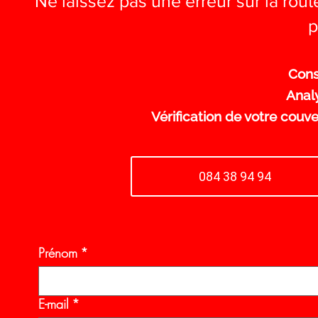
Ne laissez pas une erreur sur la rou
p
Cons
Anal
Vérification de votre couv
084 38 94 94
Prénom
*
E-mail
*