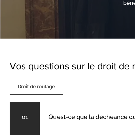
béné
Vos questions sur le droit de 
Droit de roulage
01
Qu’est-ce que la déchéance du
Il s'agit d'une interdiction prononcée