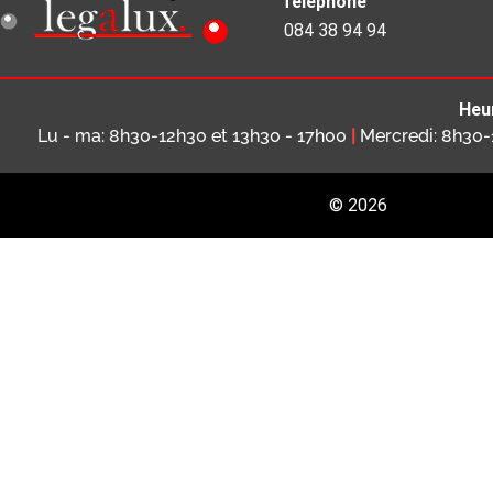
Téléphone
084 38 94 94
Heu
Lu - ma: 8h30-12h30 et 13h30 - 17h00
|
Mercredi: 8h30
© 2026