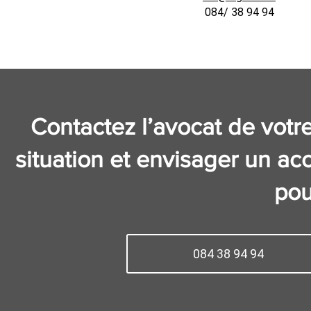
084/ 38 94 94
Contactez l’avocat de votre 
situation et envisager un a
pou
084 38 94 94