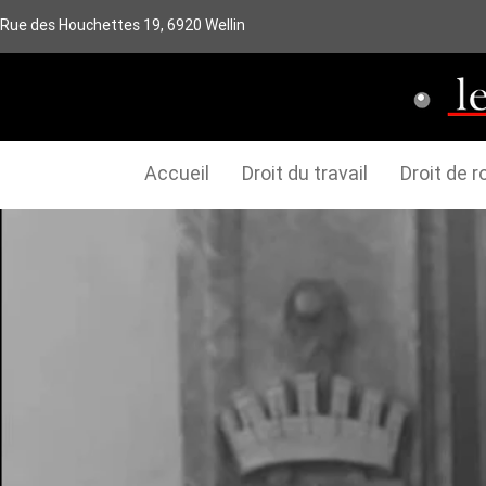
Rue des Houchettes 19, 6920 Wellin
Accueil
Droit du travail
Droit de r