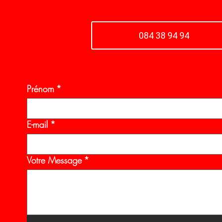
084 38 94 94
Prénom
*
E-mail
*
Votre Message
*