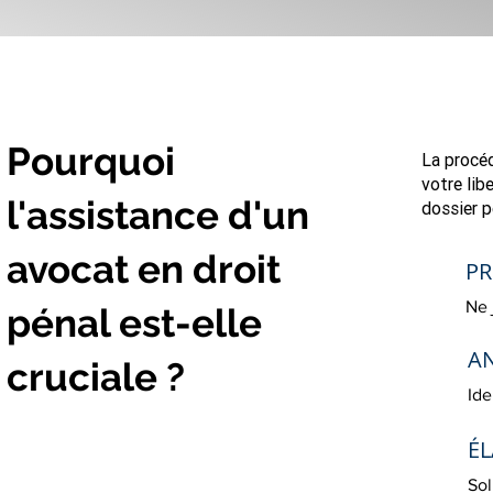
Pourquoi
La procéd
votre lib
l'assistance d'un
dossier p
avocat en droit
PR
Ne 
pénal est-elle
AN
cruciale ?
Ide
•ÉVITER LA 
ÉL
Sol