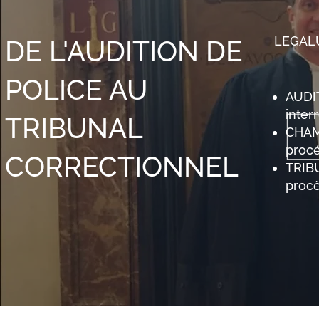
LEGALU
DE L'AUDITION DE
POLICE AU
AUDIT
inter
TRIBUNAL
CHAMB
procé
CORRECTIONNEL
TRIB
procè