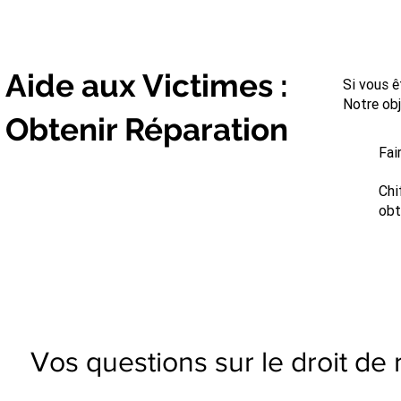
Aide aux Victimes :
Si vous ê
Notre obj
Obtenir Réparation
Fai
Chi
obt
Vos questions sur le droit de